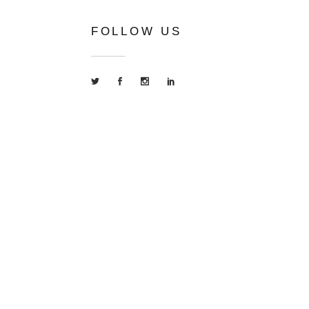
FOLLOW US
yright © 2024 吳寬墩 All rights reserved.