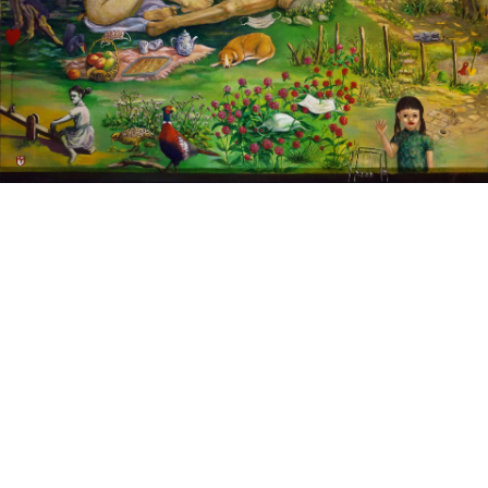
以馬奈《草地上的午餐》為藍圖，讓現實和想像的元素
呈現於畫面中。綠葉成蔭的樹下，草地上擺坐著～看似
假人的～兩男一女，疑問繽紛的口罩是否就從此隨風飄
去？窗外女娃兒的邀約玩樂乃是自我療癒的虛假。不再
有人跡的風景，卻有熱鬧的氛圍，機伶的松鼠、慵懶的
狗兒、疑惑的梅花鹿、漫步於綠坡花叢的雉雞，宣示這
是牠們的野餐。