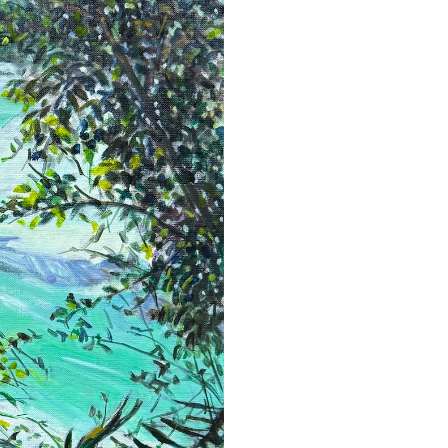
微笑。樹林如掀開
水。光影在枝葉與
對比。
“The year before
we visited Neido
wheelchair.
Along the way, 
the sounds of wa
smiled, just as h
The forest, like a
the clear emeral
Light and shado
leaves and the w
contrast between