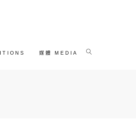
ITIONS
媒體 MEDIA
年，我們推著輪椅探訪內
鳥啼包覆著，他一如往常的