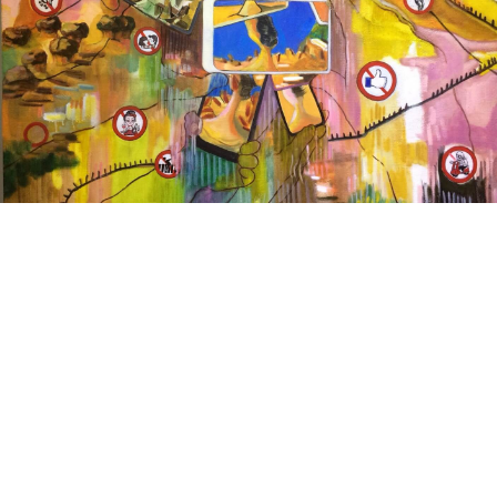
野柳海邊的奇岩怪石堆中就屬「女王頭」最夯，形似女
人優雅側面頭像的蕈狀岩，始終默默地望著海。為一睹
她的丰采，蜂擁而至的遊客，一支支手機喀嚓喀嚓聲和
吵雜的喧鬧，讓她日益消瘦。各種禁止標誌徒然增添這
喧囂的風景。速食般的旅遊只為記錄到此一遊，如同瞎
子摸象，從無了解女王這遠古來的傾訴，但有誰在乎，
人們依然故我。